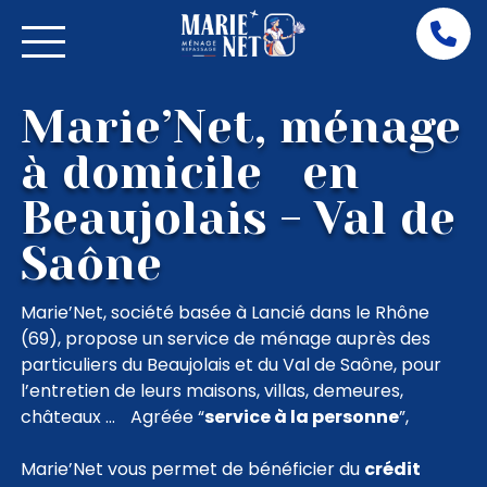
Marie’Net,
ménage à
Marie’Net, ménage
domicile en
Beaujolais -
à domicile en
Val de Saône
Beaujolais - Val de
Saône
Marie’Net, société basée à Lancié dans le Rhône
(69), propose un service de ménage auprès des
particuliers du Beaujolais et du Val de Saône, pour
l’entretien de leurs maisons, villas, demeures,
châteaux … Agréée “
service à la personne
”,
Marie’Net vous permet de bénéficier du
crédit