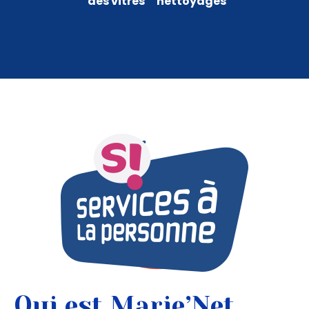
des vitres
nettoyages
Qui est Marie’Net